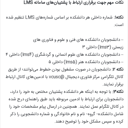
نکات مهم جهت برقراری ارتباط با پشتیبان‌های سامانه LMS
نکته1:
شماره داخلی‌ هر دانشکده بر اساس شماره‌های LMS تنظیم شده
است.
– دانشجویان دانشکده های فنی و علوم و فناوری های
زیستی (lms3) داخلی ۳
– دانشجویان دانشکده های علوم انسانی و گردشگری (lms4) داخلی ۴
– دانشجویان دانشکده هنر (lms5) داخلی ۵
نکته 2:
دانشجویان در صورت مشغول بودن خطوط می‌توانند؛ از طریق
کانال تلگرامی مرکز فناوری دیجیتال @vcusc با ادمین‌های کانال ارتباط
برقرار نمایند.
نکته3:
با توجه به اینکه هر دانشکده پشتیبان مختص به خود را دارد،
دانشجویان برای ارتباط با ادمین مربوطه باید طبق راهنمای درج شده
در کانال تلگرام عمل نمایند. همچنین در ارسال پیام مشخصات خود را
شامل دانشکده- گروه- نام و نام خانوادگی و شماره دانشجویی را ذکر
کرده و سپس مشکل خود را توضیح دهند.