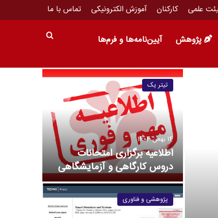
ئت علمی
کارکنان
آموزش الکترونیکی
تماس با ما
پژوهش
آیین‌نامه‌ها و فرم‌ها
تیتر یک
آموزشی
13 شهریور 1403
اطلاعیه ب
14 بهمن 1404
اطلاعیه برگزاری امتحانات
گری دان
دروس کارگاهی و آزمایشگاهی
صنایع
پژوهشی و فناوری
تیتر یک