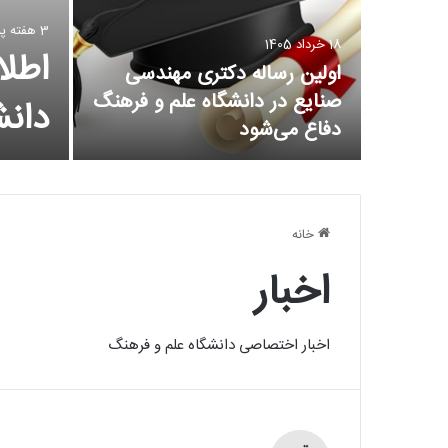
3 هفته پیش
18 خرداد 1405
اطلا
یان
اولین رساله دکتری مهندسی
ز
صنایع در دانشگاه علم و فرهنگ
دان
دفاع می‌شود
خانه
اخبار
اخبار اختصاصی دانشگاه علم و فرهنگ
1 خرداد 1396
نشست خبری سومین کنفرانس بین المللی
 مهندسی مکانیک
پژوهی برگزار شد