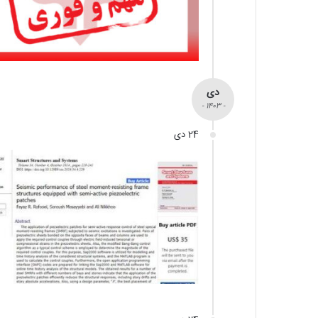
دی
- 1403 -
24 دی