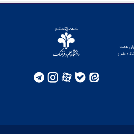
وبان همت –
گاه علم و