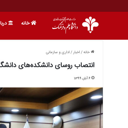
خانه
دربا
خانه
/
اخبار
/
اداری و سازمانی
انتصاب روسای دانشکده‌های دانشگا
6 آبان 1399
8 اسفند 1395
ندسی و تکنولوژی
سمینار آشنایی با گرایش های مهندسی مک