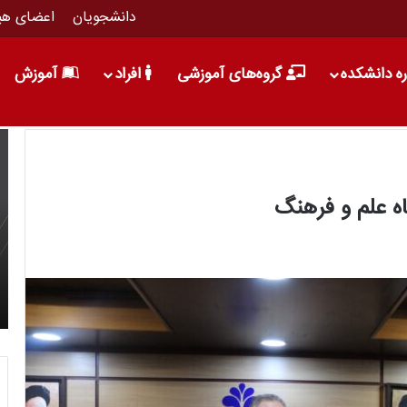
دانشجویان
اعضای هی
ره دانشکده
گروه‌های آموزشی
افراد
آموزش
ه علم و فرهنگ
1 خرداد 1396
نشست خبری سومین کنفرانس بین المللی وب
انیک
پژوهی برگزار شد