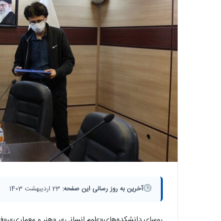
آخرین به روز رسانی این صفحه:
23 اردیبهشت 1403
روسای دانشکده‌های«علوم انسانی»، «هنر و معماری»،«