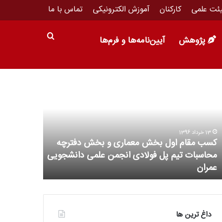
ئت علمی
کارکنان
آموزش الکترونیکی
تماس با ما
پژوهش
آیین‌نامه‌ها و فرم‌ها
13 خرداد 1396
کسب مقام اول بخش معماری و بخش دفترچه
16 خرداد 1396
محاسبات تیم پل فولادی انجمن علمی دانشجویی
نخستین پار
عمران
راه اندازی 
داغ ترین ها