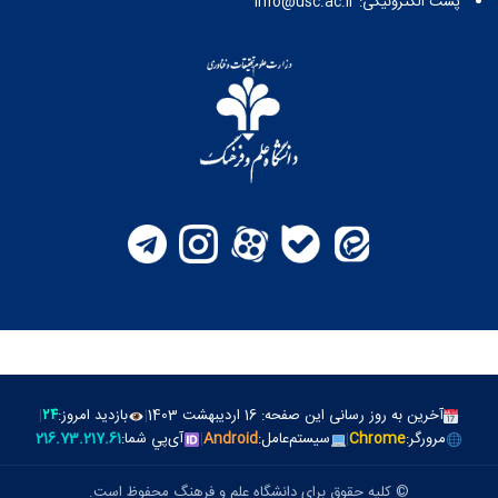
پست الکترونیکی: info@usc.ac.ir
آخرین به روز رسانی این صفحه: 16 اردیبهشت 1403
|
بازدید امروز:
۲۴
|
مرورگر:
Chrome
|
سیستم‌عامل:
Android
|
آی‌پي شما:
216.73.217.61
© کلیه حقوق برای دانشگاه علم و فرهنگ محفوظ است.