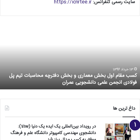
سایت رسمی کنفرانس:
https://icnrtee.ir
16 خرداد 1396
 بخش معماری و بخش دفترچه محاسبات تیم پل
نخستین پارک ع
 علمی دانشجویی عمران
شود
داغ ترین ها
در رویداد بین‌المللی یک ایده یک دنیا (1i1w):
دانشجوی مهندسی کامپیوتر دانشگاه علم و فرهنگ
موفق به کسب مدال برنز شد