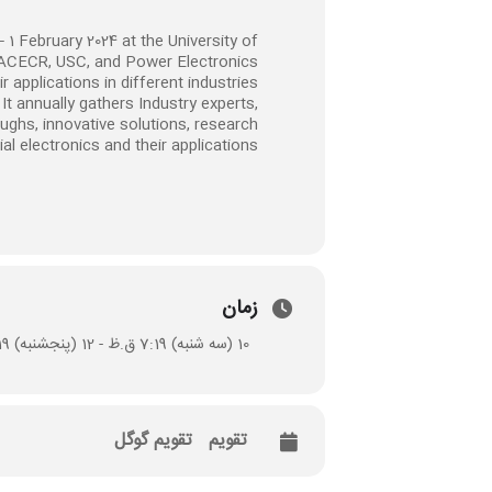
– 1 February 2024 at the University of
f ACECR, USC, and Power Electronics
applications in different industries.
t annually gathers Industry experts,
ughs, innovative solutions, research
rial electronics and their applications.
زمان
10 (سه شنبه) 7:19 ق.ظ - 12 (پنجشنبه) 7:19 ق.ظ
تقویم
تقویم گوگل