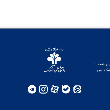
وبان همت –
گاه علم و