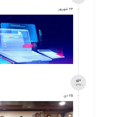
23 شهریور
دی
- 1398 -
25 دی