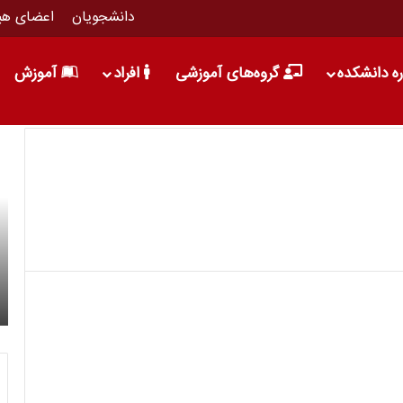
دانشجویان
اعضای هی
ره دانشکده
گروه‌های آموزشی
افراد
آموزش
13 خرداد 1396
کسب مقام اول بخش معماری و بخش دفترچه
 وب
محاسبات تیم پل فولادی انجمن علمی دانشجویی
عمران