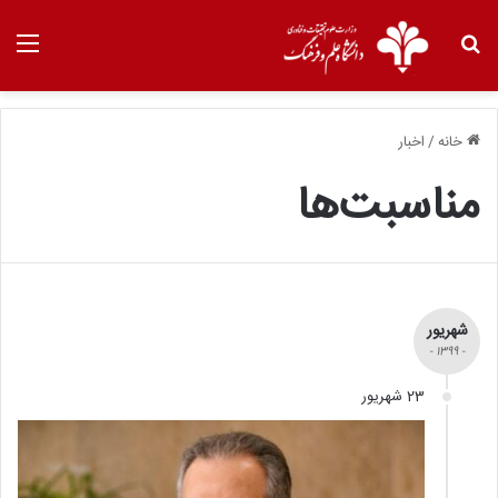
خانه
/
اخبار
مناسبت‌ها
شهریور
- 1399 -
23 شهریور