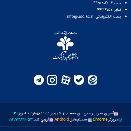
تلفن:4 -۴۴۲۵۲۰۴۱
نمابر: ۴۴۲۱۴۷۵۰
پست الکترونیکی: info@usc.ac.ir
آخرین به روز رسانی این صفحه: 7 شهریور 1403
|
بازدید امروز:
۳۱
|
مرورگر:
Chrome
|
سیستم‌عامل:
Android
|
آی‌پي شما:
216.73.216.53