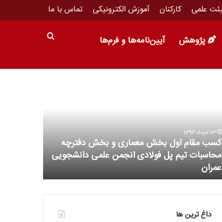
ئت علمی
کارکنان
آموزش الکترونیکی
تماس با ما
پژوهش
آیین‌نامه‌ها و فرم‌ها
13 خرداد 1396
کسب مقام اول بخش معماری و بخش دفترچه
16 خرداد 1396
محاسبات تیم پل فولادی انجمن علمی دانشجویی
نخستین پار
عمران
راه اندازی 
داغ ترین ها