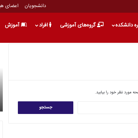
دانشجویان
اعضای هی
ره دانشکده
گروه‌های آموزشی
افراد
آموزش
1 خرداد 1396
 مورد نظر خود را بیابید.
نشست خبری سومین کنفرانس بین المللی وب
انیک
پژوهی برگزار شد