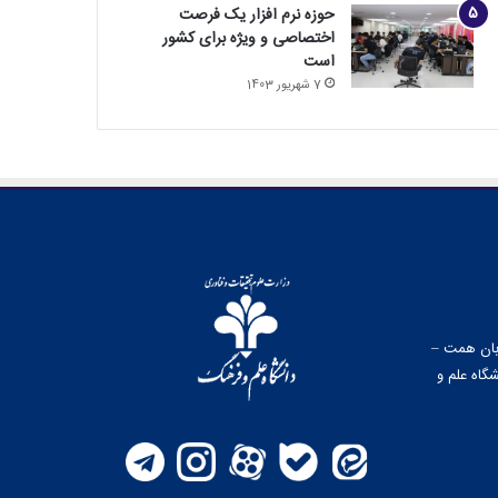
حوزه نرم افزار یک فرصت
اختصاصی و ویژه برای کشور
است
7 شهریور 1403
وبان همت –
گاه علم و