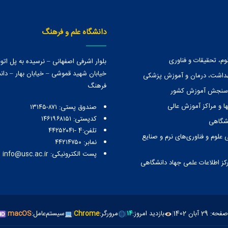
دانشگاه علم و فرهنگ
وم، تحقیقات و فناوری
بلوار اشرفی اصفهانی – نرسیده به پل ات
خیابان شهید قموشی – خیابان بهار – دانش
هداشت، درمان و آموزش پزشکی
فرهنگ
 سنجش آموزش کشور
ا و مراكز آموزش عالی
صندوق پستی:‌ ۸۷۱-۱۳۱۴۵
کدپستی: ۱۴۶۱۹۶۸۱۵۱
نشگاهی
تلفن:4 -۴۴۲۵۲۰۴۱
 علوم و فناوری‌های نرم و صنایع
نمابر: ۴۴۲۱۴۷۵۰
پست الکترونیکی: info@usc.ac.ir
رکز اطلاعات علمی جهاد دانشگاهی
آبان 1402
|
بازدید امروز:
۱۴
|
مرورگر:
Chrome
|
سیستم‌عامل:
macOS
|