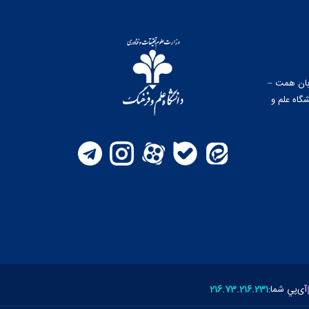
وبان همت –
گاه علم و
آی‌پي شما:
216.73.216.231